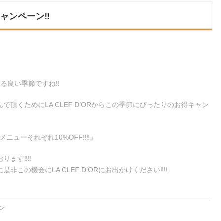
Wキャンペーン‼︎
る良い季節ですね‼︎
頂くためにLA CLEF D’ORからこの季節にぴったりのお得キャン
ニューそれぞれ10%OFF‼︎‼︎』
ます‼︎‼︎
この機会にLA CLEF D’ORにお出かけください‼︎‼︎
ン