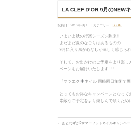
LA CLEF D’OR 9月のNE
投稿日：2016年9月1日 | カテゴリー：
BLOG
いよいよ秋の行楽シーズン到来‼︎
まだまだ夏のなごりはあるものの…
9月に入り風が心なしか涼しく感じられ
そして、お出かけのご予定をより楽しんで
ペーンをお届けいたします‼︎‼︎‼︎
『マツエク
ネイル 同時同日施術で両メ
とってもお得なキャンペーンとなっており
素敵なご予定をより楽しんで頂くために是非
←
あとわずか⁉︎サマーフットネイルキャンペー