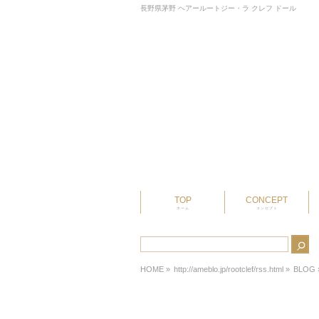
長野県茅野 ヘアールートジー・ラ クレフ ドール
TOP
CONCEPT
ホーム
コンセプト
HOME
»
http://ameblo.jp/rootclef/rss.html »
BLOG