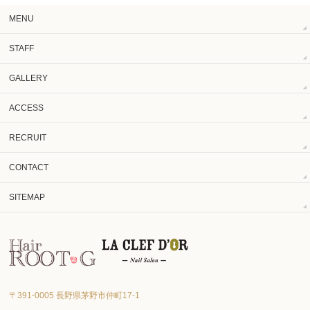
MENU
STAFF
GALLERY
ACCESS
RECRUIT
CONTACT
SITEMAP
〒391-0005 長野県茅野市仲町17‐1