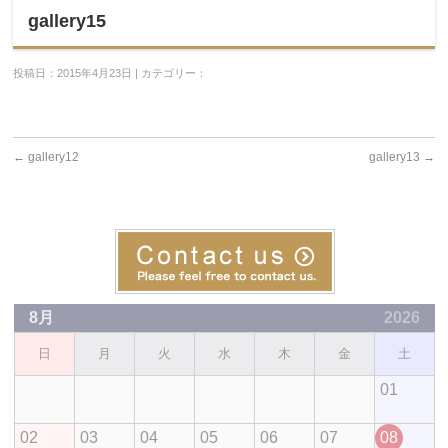
gallery15
投稿日：2015年4月23日 | カテゴリー：
←
gallery12
gallery13
→
8月
2026
日
月
火
水
木
金
土
01
02
03
04
05
06
07
08