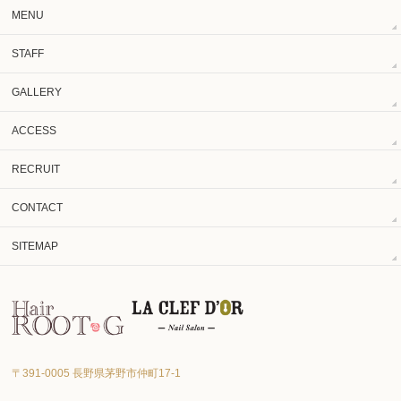
MENU
STAFF
GALLERY
ACCESS
RECRUIT
CONTACT
SITEMAP
〒391-0005 長野県茅野市仲町17‐1