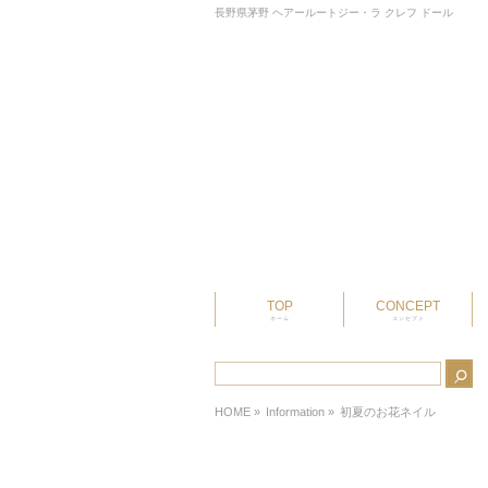
長野県茅野 ヘアールートジー・ラ クレフ ドール
TOP
CONCEPT
ホーム
コンセプト
HOME
»
Information »
初夏のお花ネイル