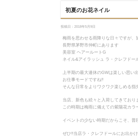
初夏のお花ネイル
投稿日：2018年5月9日
梅雨を思わせる雨降りな日々ですが、
長野県茅野市仲町にあります
美容室 ヘアールートG
ネイル&アイラッシュ ラ・クレフドール
上半期の最大連休のGWは楽しい思い
お仕事モードですね‼︎
そんな日常をよりワクワク楽しめる指
当店、新色も続々と入荷してきておりま
この時期は梅雨に備えての紫陽花カラー
イベントの少ない時期だからこそ、普段
ぜひ‼︎当店ラ・クレフドールにお出かけ