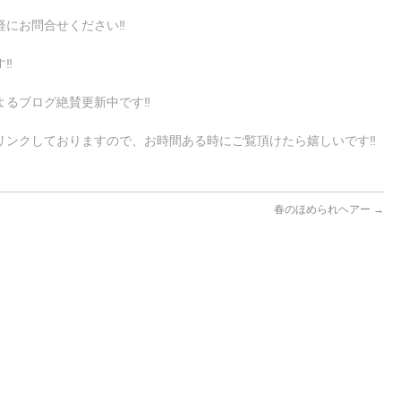
にお問合せください‼︎
‼︎
るブログ絶賛更新中です‼︎
ンクしておりますので、お時間ある時にご覧頂けたら嬉しいです‼︎
春のほめられヘアー
→