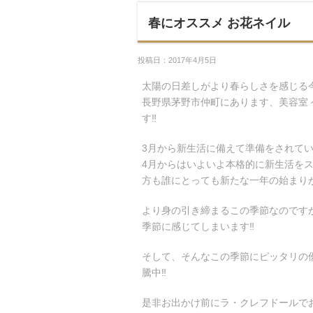
春にオススメ お花ネイル
投稿日：2017年4月5日
太陽の日差しがより春らしさを感じる
長野県茅野市仲町にあります、美容室 
す‼︎
3月から新生活に備えて準備をされて
4月からはいよいよ本格的に新生活を
方も誰にとっても新たな一年の始まりが
より身の引き締まるこの季節なのです
季節に感じてしまいます‼︎
そして、そんなこの季節にピッタリの
騰中‼︎
是非お出かけ前にラ・クレフドールでお