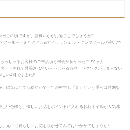
今日この頃ですが、皆様いかがお過ごしでしょうか⁇
ヘアールートG＊ ネイル&アイラッシュ ラ・クレフドールの宇治で
いらっしゃるお客様のご来店頂く機会が多かったこの1ヶ月。
スタートされて緊張されていらっしゃる方や、ワクワクが止まらない
この4月ですよね‼︎
が、陽気はとても穏やかで一年の中でも『春』という季節は特別な
優しい色味と、優しいお花をポイントに入れるお花ネイルが人気沸
手元に可愛らしいお花を咲かせてみてはいかがでしょうか‼︎