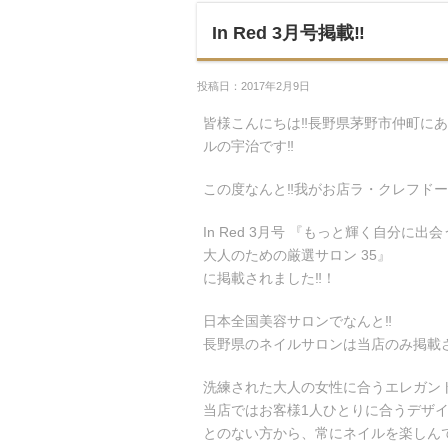
In Red 3月号掲載‼︎
投稿日：2017年2月9日
皆様こんにちは‼︎長野県茅野市仲町に
ルの宇治です‼︎
この度なんと‼︎我がお店ラ・クレフドール
In Red 3月号 『もっと輝く自分に出
大人のための厳選サロン 35』
に掲載されました‼︎！
日本全国美容サロンでなんと‼︎
長野県のネイルサロンは当店のみ掲載さ
洗練された大人の女性に合うエレガン
当店ではお客様1人ひとりに合うデザ
とのない方から、常にネイルを楽しんで