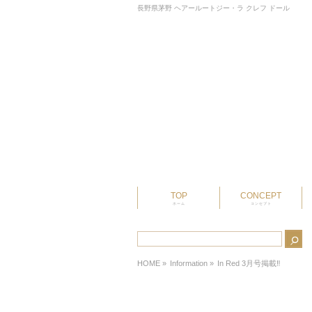
長野県茅野 ヘアールートジー・ラ クレフ ドール
TOP
CONCEPT
ホーム
コンセプト
HOME
»
Information »
In Red 3月号掲載‼︎