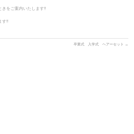
きをご案内いたします‼︎
す‼︎
卒業式 入学式 ヘアーセット
→