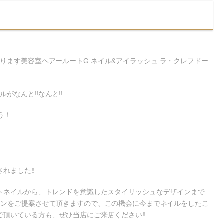
あります美容室ヘアールートG ネイル&アイラッシュ ラ・クレフドー
がなんと‼︎なんと‼︎
会う！
れました‼︎
トネイルから、トレンドを意識したスタイリッシュなデザインまで
インをご提案させて頂きますので、この機会に今までネイルをしたこ
頂いている方も、ぜひ当店にご来店ください‼︎