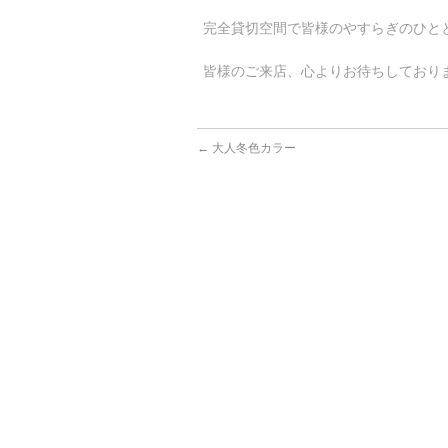
完全貸切空間で皆様のやすらぎのひとと
皆様のご来店、心よりお待ちしておりま
←
大人冬色カラー