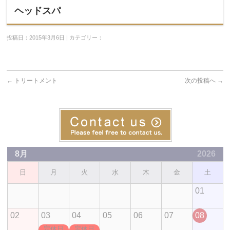
ヘッドスパ
投稿日：2015年3月6日 | カテゴリー：
←
トリートメント
次の投稿へ
→
8月
2026
日
月
火
水
木
金
土
01
02
03
04
05
06
07
08
定休日
定休日