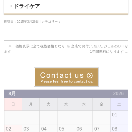
・ドライケア
投稿日：2015年3月26日 | カテゴリー：
←
※ 価格表示は全て税抜価格となり
※ 当店でお付け頂いた ジェルのOFFが
ます
1年間無料になります
→
8月
2026
日
月
火
水
木
金
土
01
02
03
04
05
06
07
08